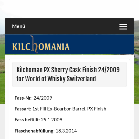
Skip
to
All about the Kilchoman distillery and its whiskies
kilchomania.com
content
Menü
Kilchoman PX Sherry Cask Finish 24/2009
for World of Whisky Switzerland
Fass-Nr.:
24/2009
Fassart:
1st Fill Ex-Bourbon Barrel, PX Finish
Fass befüllt:
29.1.2009
Flaschenabfüllung:
18.3.2014