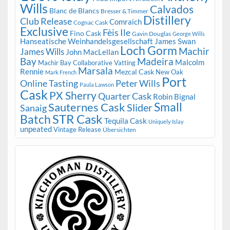
Wills
Calvados
Blanc de Blancs
Bresser & Timmer
Distillery
Club Release
Comraich
Cognac Cask
Exclusive
Fèis Ile
Fino Cask
Gavin Douglas
George Wills
Hanseatische Weinhandelsgesellschaft
James Swan
Loch Gorm
Machir
James Wills
John MacLellan
Bay
Madeira
Malcolm
Machir Bay Collaborative Vatting
Marsala
Rennie
Mezcal Cask
New Oak
Mark French
Port
Peter Wills
Online Tasting
Paula Lawson
Cask
PX Sherry
Quarter Cask
Robin Bignal
Small
Sauternes Cask
Slider
Sanaig
STR Cask
Batch
Tequila Cask
Uniquely Islay
unpeated
Vintage Release
Übersichten