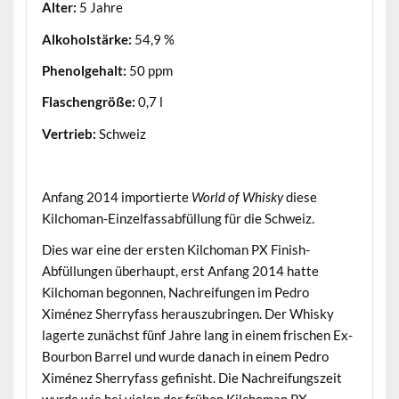
Alter:
5 Jahre
Alkoholstärke:
54,9 %
Phenolgehalt:
50 ppm
Flaschengröße:
0,7 l
Vertrieb:
Schweiz
.
Anfang 2014 importierte
World of Whisky
diese
Kilchoman-Einzelfassabfüllung für die Schweiz.
Dies war eine der ersten Kilchoman PX Finish-
Abfüllungen überhaupt, erst Anfang 2014 hatte
Kilchoman begonnen, Nachreifungen im Pedro
Ximénez Sherryfass herauszubringen. Der Whisky
lagerte zunächst fünf Jahre lang in einem frischen Ex-
Bourbon Barrel und wurde danach in einem Pedro
Ximénez Sherryfass gefinisht. Die Nachreifungszeit
wurde wie bei vielen der frühen Kilchoman PX