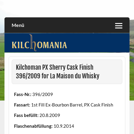
Skip
to
All about the Kilchoman distillery and its whiskies
kilchomania.com
content
Menü
Kilchoman PX Sherry Cask Finish
396/2009 for La Maison du Whisky
Fass-Nr.:
396/2009
Fassart:
1st Fill Ex-Bourbon Barrel, PX Cask Finish
Fass befüllt:
20.8.2009
Flaschenabfüllung:
10.9.2014