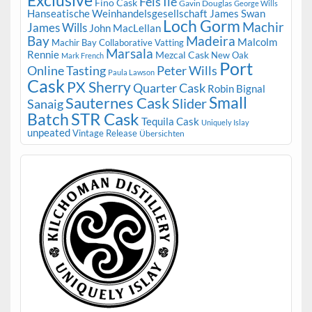
Exclusive
Fèis Ile
Fino Cask
Gavin Douglas
George Wills
Hanseatische Weinhandelsgesellschaft
James Swan
Loch Gorm
Machir
James Wills
John MacLellan
Bay
Madeira
Malcolm
Machir Bay Collaborative Vatting
Marsala
Rennie
Mezcal Cask
New Oak
Mark French
Port
Peter Wills
Online Tasting
Paula Lawson
Cask
PX Sherry
Quarter Cask
Robin Bignal
Small
Sauternes Cask
Slider
Sanaig
STR Cask
Batch
Tequila Cask
Uniquely Islay
unpeated
Vintage Release
Übersichten