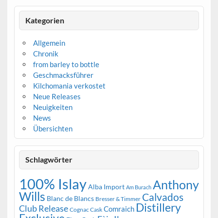
Kategorien
Allgemein
Chronik
from barley to bottle
Geschmacksführer
Kilchomania verkostet
Neue Releases
Neuigkeiten
News
Übersichten
Schlagwörter
100% Islay
Anthony
Alba Import
Am Burach
Wills
Calvados
Blanc de Blancs
Bresser & Timmer
Distillery
Club Release
Comraich
Cognac Cask