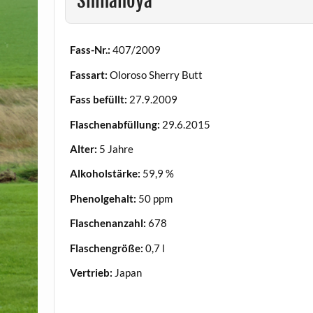
Shinanoya
Fass-Nr.:
407/2009
Fassart:
Oloroso Sherry Butt
Fass befüllt:
27.9.2009
Flaschenabfüllung:
29.6.2015
Alter:
5 Jahre
Alkoholstärke:
59,9 %
Phenolgehalt:
50 ppm
Flaschenanzahl:
678
Flaschengröße:
0,7 l
Vertrieb:
Japan
.