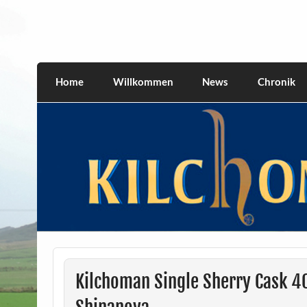
Skip
to
content
kilchomania.com
All about the Kilchoman distillery and its w
Home
Willkommen
News
Chronik
Kilchoman Single Sherry Cask 4