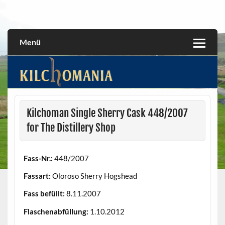
Skip
to
All about the Kilchoman distillery and its whiskies
kilchomania.com
content
Menü
Kilchoman Single Sherry Cask 448/2007
for The Distillery Shop
Fass-Nr.:
448/2007
Fassart:
Oloroso Sherry Hogshead
Fass befüllt:
8.11.2007
Flaschenabfüllung:
1.10.2012