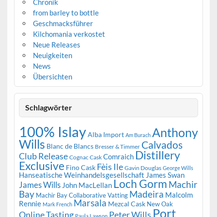
Chronik
from barley to bottle
Geschmacksführer
Kilchomania verkostet
Neue Releases
Neuigkeiten
News
Übersichten
Schlagwörter
100% Islay
Anthony
Alba Import
Am Burach
Wills
Calvados
Blanc de Blancs
Bresser & Timmer
Distillery
Club Release
Comraich
Cognac Cask
Exclusive
Fèis Ile
Fino Cask
Gavin Douglas
George Wills
Hanseatische Weinhandelsgesellschaft
James Swan
Loch Gorm
Machir
James Wills
John MacLellan
Bay
Madeira
Malcolm
Machir Bay Collaborative Vatting
Marsala
Rennie
Mezcal Cask
New Oak
Mark French
Port
Peter Wills
Online Tasting
Paula Lawson