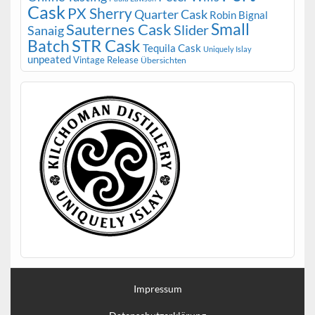
Cask
PX Sherry
Quarter Cask
Robin Bignal
Small
Sauternes Cask
Slider
Sanaig
STR Cask
Batch
Tequila Cask
Uniquely Islay
unpeated
Vintage Release
Übersichten
Impressum