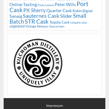
Port
Peter Wills
Online Tasting
Paula Lawson
Cask
PX Sherry
Quarter Cask
Robin Bignal
Small
Sauternes Cask
Slider
Sanaig
STR Cask
Batch
Tequila Cask
Uniquely Islay
unpeated
Vintage Release
Übersichten
Impressum