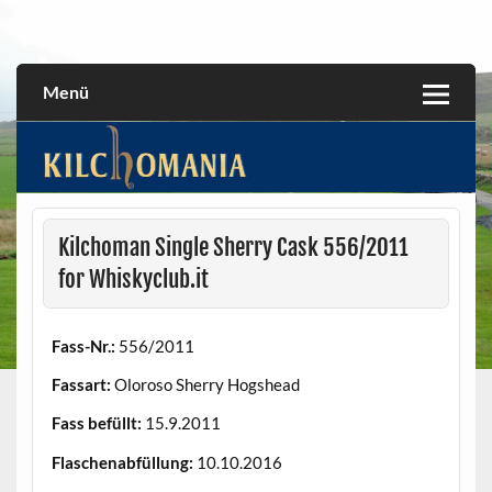
Skip
to
All about the Kilchoman distillery and its whiskies
kilchomania.com
content
Menü
Kilchoman Single Sherry Cask 556/2011
for Whiskyclub.it
Fass-Nr.:
556/2011
Fassart:
Oloroso Sherry Hogshead
Fass befüllt:
15.9.2011
Flaschenabfüllung:
10.10.2016