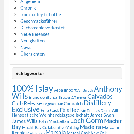
Allgemein
Chronik
from barley to bottle
Geschmacksführer
Kilchomania verkostet
Neue Releases
Neuigkeiten
News
Übersichten
Schlagwörter
100% Islay
Anthony
Alba Import
Am Burach
Wills
Calvados
Blanc de Blancs
Bresser & Timmer
Distillery
Club Release
Comraich
Cognac Cask
Exclusive
Fèis Ile
Fino Cask
Gavin Douglas
George Wills
Hanseatische Weinhandelsgesellschaft
James Swan
Loch Gorm
Machir
James Wills
John MacLellan
Bay
Madeira
Malcolm
Machir Bay Collaborative Vatting
Marsala
Rennie
Mezcal Cask
New Oak
Mark French