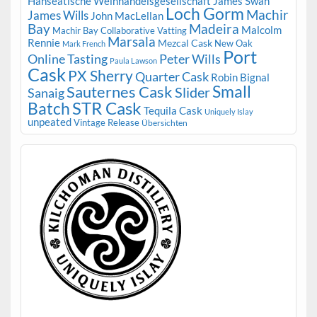
Hanseatische Weinhandelsgesellschaft
James Swan
Loch Gorm
Machir
James Wills
John MacLellan
Bay
Madeira
Malcolm
Machir Bay Collaborative Vatting
Marsala
Rennie
Mezcal Cask
New Oak
Mark French
Port
Peter Wills
Online Tasting
Paula Lawson
Cask
PX Sherry
Quarter Cask
Robin Bignal
Small
Sauternes Cask
Slider
Sanaig
STR Cask
Batch
Tequila Cask
Uniquely Islay
unpeated
Vintage Release
Übersichten