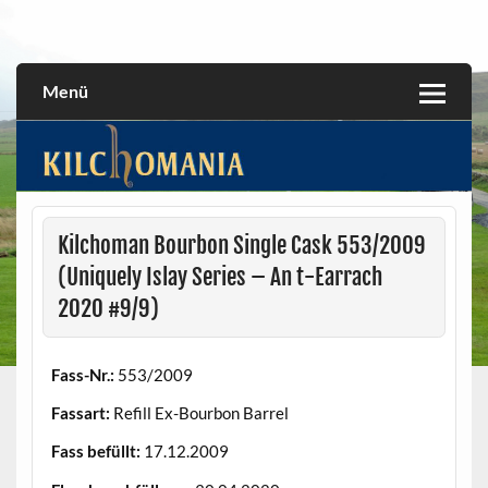
Skip
to
All about the Kilchoman distillery and its whiskies
kilchomania.com
content
Menü
Kilchoman Bourbon Single Cask 553/2009
(Uniquely Islay Series – An t-Earrach
2020 #9/9)
Fass-Nr.:
553/2009
Fassart:
Refill Ex-Bourbon Barrel
Fass befüllt:
17.12.2009