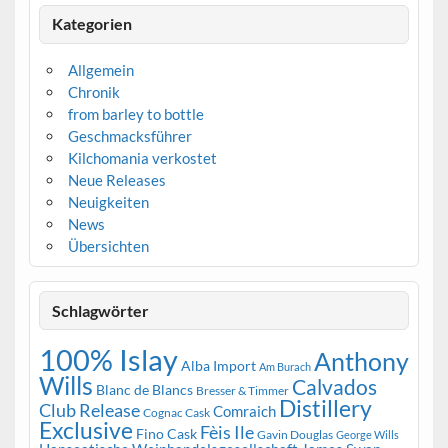
Kategorien
Allgemein
Chronik
from barley to bottle
Geschmacksführer
Kilchomania verkostet
Neue Releases
Neuigkeiten
News
Übersichten
Schlagwörter
100% Islay
Anthony
Alba Import
Am Burach
Wills
Calvados
Blanc de Blancs
Bresser & Timmer
Distillery
Club Release
Comraich
Cognac Cask
Exclusive
Fèis Ile
Fino Cask
Gavin Douglas
George Wills