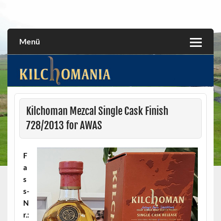
Skip
to
All about the Kilchoman distillery and its whiskies
kilchomania.com
content
Menü
Kilchoman Mezcal Single Cask Finish
728/2013 for AWAS
F
a
s
s-
N
r.: