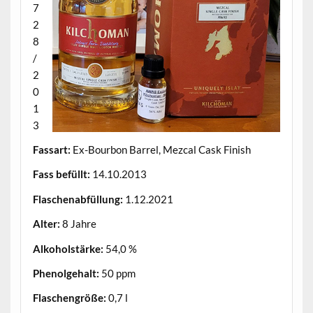
7
2
8
/
2
0
1
3
Fassart:
Ex-Bourbon Barrel, Mezcal Cask Finish
Fass befüllt:
14.10.2013
Flaschenabfüllung:
1.12.2021
Alter:
8 Jahre
Alkoholstärke:
54,0 %
Phenolgehalt:
50 ppm
Flaschengröße:
0,7 l