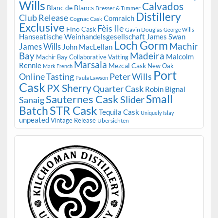
Wills
Calvados
Blanc de Blancs
Bresser & Timmer
Distillery
Club Release
Comraich
Cognac Cask
Exclusive
Fèis Ile
Fino Cask
Gavin Douglas
George Wills
Hanseatische Weinhandelsgesellschaft
James Swan
Loch Gorm
Machir
James Wills
John MacLellan
Bay
Madeira
Malcolm
Machir Bay Collaborative Vatting
Marsala
Rennie
Mezcal Cask
New Oak
Mark French
Port
Peter Wills
Online Tasting
Paula Lawson
Cask
PX Sherry
Quarter Cask
Robin Bignal
Small
Sauternes Cask
Slider
Sanaig
STR Cask
Batch
Tequila Cask
Uniquely Islay
unpeated
Vintage Release
Übersichten