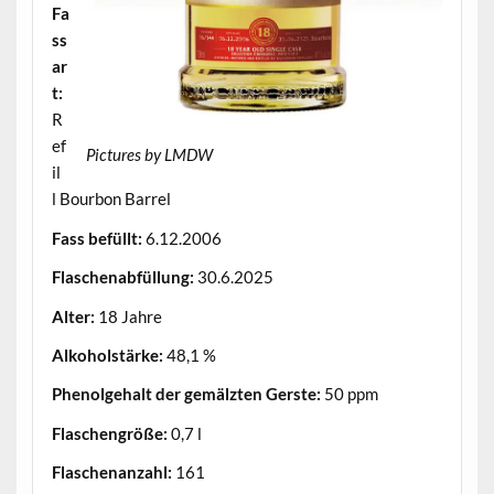
Fa
ss
ar
t:
R
ef
Pictures by LMDW
il
l Bourbon Barrel
Fass befüllt:
6.12.2006
Flaschenabfüllung:
30.6.2025
Alter:
18 Jahre
Alkoholstärke:
48,1 %
Phenolgehalt der gemälzten Gerste:
50 ppm
Flaschengröße:
0,7 l
Flaschenanzahl:
161