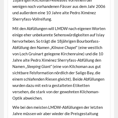
18jährigen Kilchoman-Releases von einem der
wenigen noch vorhandenen Fässer aus dem Jahr 2006
und außerdem eine 10 Jahre alte Pedro Ximénez
Sherryfass-Vollreifung.
Mit den Abfüllungen will LMDW nach eigenen Worten
einige eher unbekannte Sehenswürdigkeiten auf Islay
hervorheben. So trägt die 18jährigen Bourbonfass-
Abfüllung den Namen „
Kilnave Chapel
“ (eine westlich
von Loch Gruinart gelegene Kirchenruine) und die 10
Jahre alte Pedro Ximénez Sherryfass-Abfüllung den
Namen
„Sleeping Giant“
(eine von Kilchoman aus gut
sichtbare Felsformation nördlich der Saligo Bay, die
einem schlafenden Riesen gleicht). Beide Abfüllungen
wurden dazu mit extra gestalteten Etiketten
versehen, die stark von der gewohnten Kilchoman-
Optik abweichen.
Wie bei den meisten LMDW-Abfüllungen der letzten
Jahre müssen wir aber wieder die Preisgestaltung