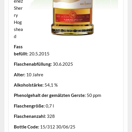
énez
Sher
ry
Hog
shea
d
Fass
befüllt:
20.5.2015
Flaschenabfüllung:
30.6.2025
Alter:
10 Jahre
Alkoholstärke:
54,1 %
Phenolgehalt der gemälzten Gerste:
50 ppm
Flaschengröße:
0,7 l
Flaschenanzahl:
328
Bottle Code:
15/312 30/06/25