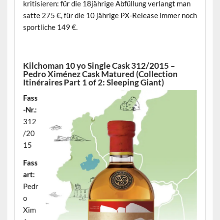
kritisieren: für die 18jährige Abfüllung verlangt man
satte 275 €, für die 10 jährige PX-Release immer noch
sportliche 149 €.
.
Kilchoman 10 yo Single Cask 312/2015 –
Pedro Ximénez Cask Matured (Collection
Itinéraires Part 1 of 2: Sleeping Giant)
Fass
-Nr.:
312
/20
15
Fass
art:
Pedr
o
Xim