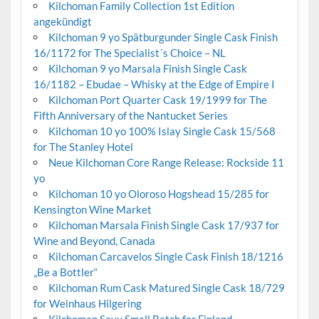
Kilchoman Family Collection 1st Edition
angekündigt
Kilchoman 9 yo Spätburgunder Single Cask Finish
16/1172 for The Specialist´s Choice – NL
Kilchoman 9 yo Marsala Finish Single Cask
16/1182 – Ebudae – Whisky at the Edge of Empire I
Kilchoman Port Quarter Cask 19/1999 for The
Fifth Anniversary of the Nantucket Series
Kilchoman 10 yo 100% Islay Single Cask 15/568
for The Stanley Hotel
Neue Kilchoman Core Range Release: Rockside 11
yo
Kilchoman 10 yo Oloroso Hogshead 15/285 for
Kensington Wine Market
Kilchoman Marsala Finish Single Cask 17/937 for
Wine and Beyond, Canada
Kilchoman Carcavelos Single Cask Finish 18/1216
„Be a Bottler“
Kilchoman Rum Cask Matured Single Cask 18/729
for Weinhaus Hilgering
Kilchoman Savu Small Batch for Finland