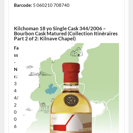
Barcode:
5 060210 708740
.
Kilchoman 18 yo Single Cask 344/2006 –
Bourbon Cask Matured (Collection Itinéraires
Part 2 of 2: Kilnave Chapel)
Fa
ss
-
N
r.:
3
4
4/
2
0
0
6