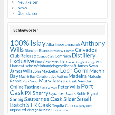
Neuigkeiten
News
Übersichten
Schlagwörter
100% Islay
Anthony
Alba Import
Am Burach
Wills
Calvados
Blanc de Blancs
Bresser & Timmer
Distillery
Club Release
Comraich
Cognac Cask
Exclusive
Fèis Ile
Fino Cask
Gavin Douglas
George Wills
Hanseatische Weinhandelsgesellschaft
James Swan
Loch Gorm
Machir
James Wills
John MacLellan
Bay
Madeira
Malcolm
Machir Bay Collaborative Vatting
Marsala
Rennie
Mezcal Cask
New Oak
Mark French
Port
Peter Wills
Online Tasting
Paula Lawson
Cask
PX Sherry
Quarter Cask
Robin Bignal
Small
Sauternes Cask
Slider
Sanaig
STR Cask
Batch
Tequila Cask
Uniquely Islay
unpeated
Vintage Release
Übersichten