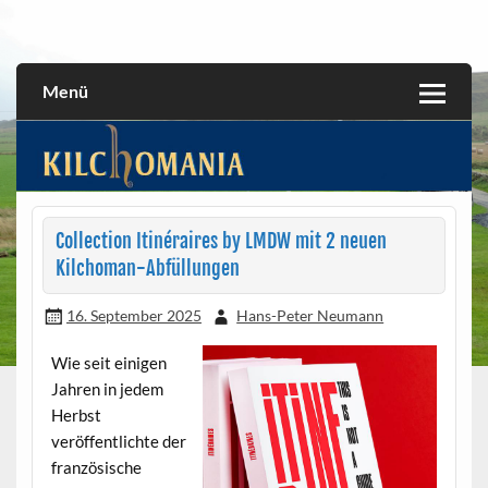
Skip
to
All about the Kilchoman distillery and its whiskies
kilchomania.com
content
Menü
Collection Itinéraires by LMDW mit 2 neuen
Kilchoman-Abfüllungen
16. September 2025
Hans-Peter Neumann
Wie seit einigen
Jahren in jedem
Herbst
veröffentlichte der
französische