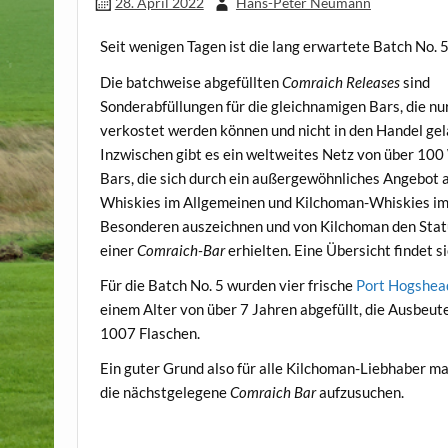
28. April 2022
Hans-Peter Neumann
Seit wenigen Tagen ist die lang erwartete Batch No. 
Die batchweise abgefüllten
Comraich Releases
sind
Sonderabfüllungen für die gleichnamigen Bars, die nu
verkostet werden können und nicht in den Handel ge
Inzwischen gibt es ein weltweites Netz von über 100
Bars, die sich durch ein außergewöhnliches Angebot 
Whiskies im Allgemeinen und Kilchoman-Whiskies i
Besonderen auszeichnen und von Kilchoman den Sta
einer
Comraich-Bar
erhielten. Eine Übersicht findet s
Für die Batch No. 5 wurden vier frische
Port Hogshea
einem Alter von über 7 Jahren abgefüllt, die Ausbeut
1007 Flaschen.
Ein guter Grund also für alle Kilchoman-Liebhaber ma
die nächstgelegene
Comraich Bar
aufzusuchen.
.