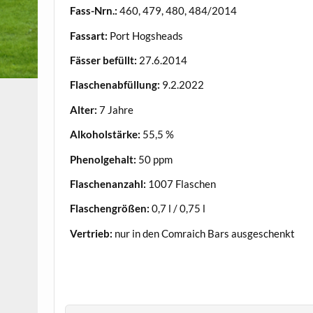
Fass-Nrn.:
460, 479, 480, 484/2014
Fassart:
Port Hogsheads
Fässer befüllt:
27.6.2014
Flaschenabfüllung:
9.2.2022
Alter:
7 Jahre
Alkoholstärke:
55,5 %
Phenolgehalt:
50 ppm
Flaschenanzahl:
1007 Flaschen
Flaschengrößen:
0,7 l / 0,75 l
Vertrieb:
nur in den Comraich Bars ausgeschenkt
.
.