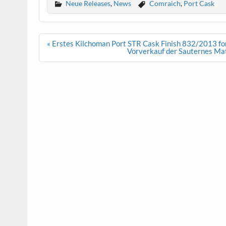
Neue Releases
,
News
Comraich
,
Port Cask
Beitrags-
« Erstes Kilchoman Port STR Cask Finish 832/2013 f
Navigation
Vorverkauf der Sauternes Mat