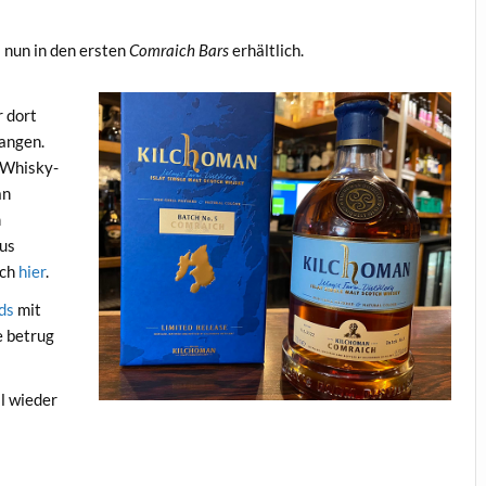
5 nun in den ersten
Comraich Bars
erhältlich.
r dort
langen.
 Whisky-
an
m
tus
ich
hier
.
ds
mit
e betrug
l wieder