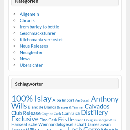
Kategorien
Allgemein
Chronik
from barley to bottle
Geschmacksführer
Kilchomania verkostet
Neue Releases
Neuigkeiten
News
Übersichten
Schlagwörter
100% Islay
Anthony
Alba Import
Am Burach
Wills
Calvados
Blanc de Blancs
Bresser & Timmer
Distillery
Club Release
Comraich
Cognac Cask
Exclusive
Fèis Ile
Fino Cask
Gavin Douglas
George Wills
Hanseatische Weinhandelsgesellschaft
James Swan
Loch Gorm
Machir