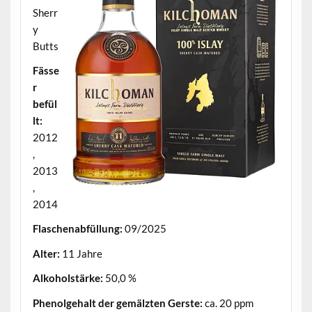
Sherr
y
Butts
Fässe
r
befül
lt:
2012
,
2013
,
2014
Flaschenabfüllung:
09/2025
Alter:
11 Jahre
Alkoholstärke:
50,0 %
Phenolgehalt der gemälzten Gerste:
ca. 20 ppm