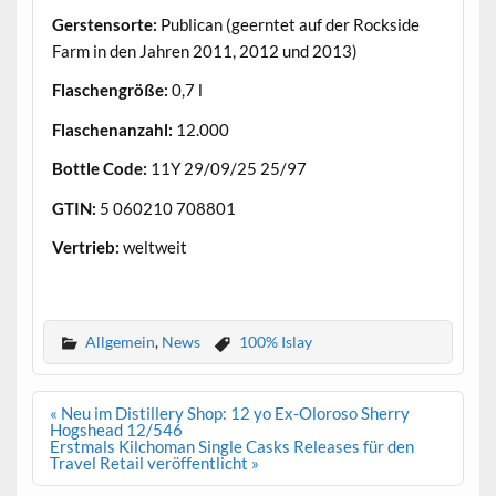
Gerstensorte:
Publican (geerntet auf der Rockside
Farm in den Jahren 2011, 2012 und 2013)
Flaschengröße:
0,7 l
Flaschenanzahl:
12.000
Bottle Code:
11Y 29/09/25 25/97
GTIN:
5 060210 708801
Vertrieb:
weltweit
.
Allgemein
,
News
100% Islay
Beitrags-
« Neu im Distillery Shop: 12 yo Ex-Oloroso Sherry
Navigation
Hogshead 12/546
Erstmals Kilchoman Single Casks Releases für den
Travel Retail veröffentlicht »