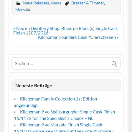
Neue Releases
,
News
Bresser & Timmer
,
Marsala
Beitrags-
« Neu im Distillery Shop: Blanc de Blanc(s) Single Cask
Navigation
Finish 1107/2016
Kilchoman Founders Cask #5 erschienen »
Neueste Beiträge
Kilchoman Family Collection 1st Edition
angekündigt
Kilchoman 9 yo Spätburgunder Single Cask Finish
16/1172 for The Specialist´s Choice – NL
Kilchoman 9 yo Marsala Finish Single Cask
16/1182 – Ebudae – Whisky at the Edge of Empire I