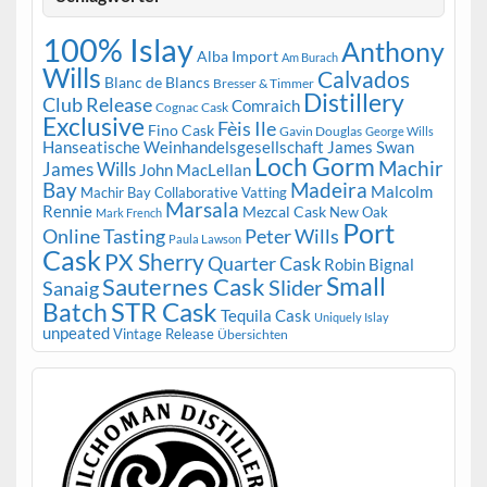
100% Islay
Anthony
Alba Import
Am Burach
Wills
Calvados
Blanc de Blancs
Bresser & Timmer
Distillery
Club Release
Comraich
Cognac Cask
Exclusive
Fèis Ile
Fino Cask
Gavin Douglas
George Wills
Hanseatische Weinhandelsgesellschaft
James Swan
Loch Gorm
Machir
James Wills
John MacLellan
Bay
Madeira
Malcolm
Machir Bay Collaborative Vatting
Marsala
Rennie
Mezcal Cask
New Oak
Mark French
Port
Peter Wills
Online Tasting
Paula Lawson
Cask
PX Sherry
Quarter Cask
Robin Bignal
Small
Sauternes Cask
Slider
Sanaig
STR Cask
Batch
Tequila Cask
Uniquely Islay
unpeated
Vintage Release
Übersichten