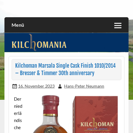
Skip
to
All about the Kilchoman distillery and its whiskies
kilchomania.com
content
Menü
Kilchoman Marsala Single Cask Finish 1010/2014
– Bresser & Timmer 30th anniversary
16. November 2023
Hans-Peter Neumann
Der
nied
erlä
ndis
che