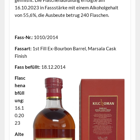
gefinisht. Die Flaschenabfüllung erfolgte am
16.10.2023 in Fassstärke mit einem Alkoholgehalt
von 55,6%, die Ausbeute betrug 240 Flaschen.
.
Fass-Nr.:
1010/2014
Fassart:
1st Fill Ex-Bourbon Barrel, Marsala Cask
Finish
Fass befüllt:
18.12.2014
Flasc
hena
bfüll
ung:
16.1
0.20
23
Alte