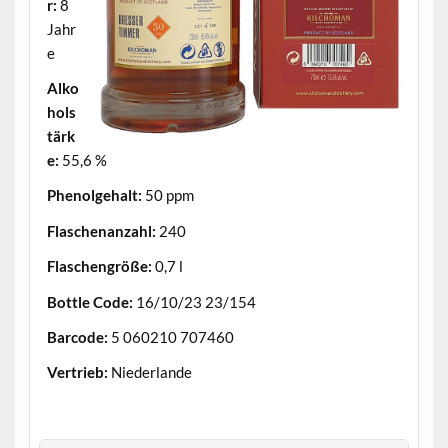
r:
8
Jahr
e
Alko
hols
tärk
e:
55,6 %
Phenolgehalt:
50 ppm
Flaschenanzahl:
240
Flaschengröße:
0,7 l
Bottle Code:
16/10/23 23/154
Barcode:
5 060210 707460
Vertrieb:
Niederlande
.