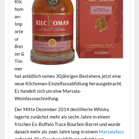
Kilc
hom
an-
Imp
orte
ur
B
res
ser
&
Tim
mer
hat anläßlich seines 30jährigen Bestehens jetzt eine
neue Kilchoman-Einzelfassabfüllung herausgebracht.
Es handelt sich um eine Marsala-
Weinfassnachreifung.
Der Mitte Dezember 2014 destillierte Whisky
lagerte zunächst mehr als sechs Jahre in einem
frischen Ex-Buffalo Trace Bourbon Barrel und wurde
danach mehr als zwei Jahre lang in einem
Marsalafass