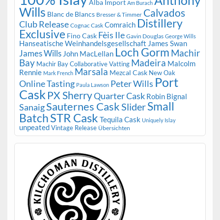
Anthony
Alba Import
Am Burach
Wills
Calvados
Blanc de Blancs
Bresser & Timmer
Distillery
Club Release
Comraich
Cognac Cask
Exclusive
Fèis Ile
Fino Cask
Gavin Douglas
George Wills
Hanseatische Weinhandelsgesellschaft
James Swan
Loch Gorm
Machir
James Wills
John MacLellan
Bay
Madeira
Malcolm
Machir Bay Collaborative Vatting
Marsala
Rennie
Mezcal Cask
New Oak
Mark French
Port
Peter Wills
Online Tasting
Paula Lawson
Cask
PX Sherry
Quarter Cask
Robin Bignal
Small
Sauternes Cask
Slider
Sanaig
STR Cask
Batch
Tequila Cask
Uniquely Islay
unpeated
Vintage Release
Übersichten