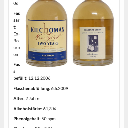
06
Fas
sar
t:
Ex-
Bo
urb
on
Fas
s
befüllt:
12.12.2006
Flaschenabfüllung:
6.6.2009
Alter:
2 Jahre
Alkoholstärke:
61,3 %
Phenolgehalt:
50 ppm