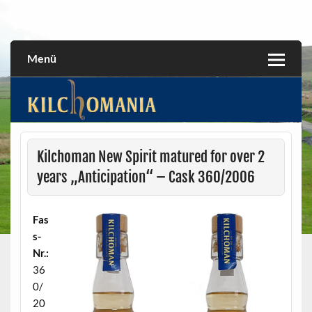
Skip
to
All about the Kilchoman distillery and its whiskies
kilchomania.com
content
Menü
Kilchoman New Spirit matured for over 2
years „Anticipation“ – Cask 360/2006
Fas
s-
Nr.:
36
0/
20