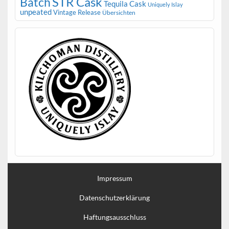
STR Cask
Batch
Tequila Cask
Uniquely Islay
unpeated
Vintage Release
Übersichten
Impressum
Datenschutzerklärung
Haftungsausschluss