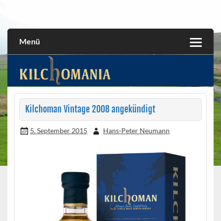
Skip
to
All about the Kilchoman distillery and its whiskies
kilchomania.com
content
Menü
Kilchoman Vintage 2008 angekündigt
5. September 2015
Hans-Peter Neumann