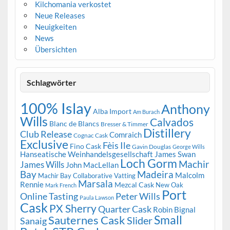
Kilchomania verkostet
Neue Releases
Neuigkeiten
News
Übersichten
Schlagwörter
100% Islay
Anthony
Alba Import
Am Burach
Wills
Calvados
Blanc de Blancs
Bresser & Timmer
Distillery
Club Release
Comraich
Cognac Cask
Exclusive
Fèis Ile
Fino Cask
Gavin Douglas
George Wills
Hanseatische Weinhandelsgesellschaft
James Swan
Loch Gorm
Machir
James Wills
John MacLellan
Bay
Madeira
Malcolm
Machir Bay Collaborative Vatting
Marsala
Rennie
Mezcal Cask
New Oak
Mark French
Port
Peter Wills
Online Tasting
Paula Lawson
Cask
PX Sherry
Quarter Cask
Robin Bignal
Small
Sauternes Cask
Slider
Sanaig