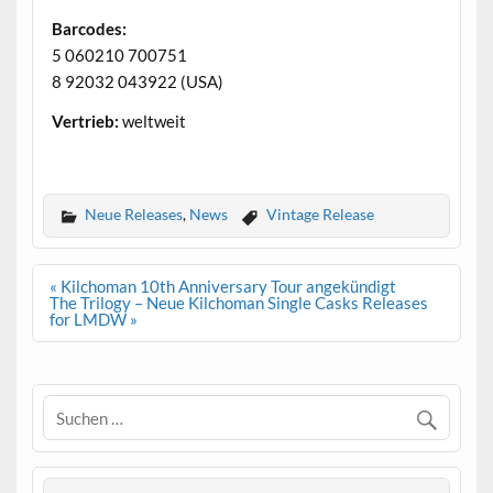
Barcodes:
5 060210 700751
8 92032 043922 (USA)
Vertrieb:
weltweit
.
Neue Releases
,
News
Vintage Release
Beitrags-
« Kilchoman 10th Anniversary Tour angekündigt
Navigation
The Trilogy – Neue Kilchoman Single Casks Releases
for LMDW »