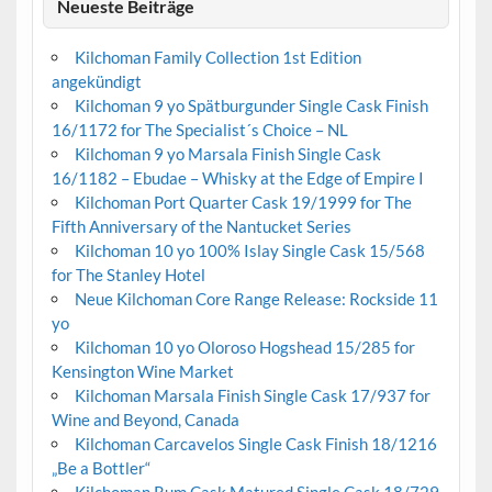
Neueste Beiträge
Kilchoman Family Collection 1st Edition
angekündigt
Kilchoman 9 yo Spätburgunder Single Cask Finish
16/1172 for The Specialist´s Choice – NL
Kilchoman 9 yo Marsala Finish Single Cask
16/1182 – Ebudae – Whisky at the Edge of Empire I
Kilchoman Port Quarter Cask 19/1999 for The
Fifth Anniversary of the Nantucket Series
Kilchoman 10 yo 100% Islay Single Cask 15/568
for The Stanley Hotel
Neue Kilchoman Core Range Release: Rockside 11
yo
Kilchoman 10 yo Oloroso Hogshead 15/285 for
Kensington Wine Market
Kilchoman Marsala Finish Single Cask 17/937 for
Wine and Beyond, Canada
Kilchoman Carcavelos Single Cask Finish 18/1216
„Be a Bottler“
Kilchoman Rum Cask Matured Single Cask 18/729