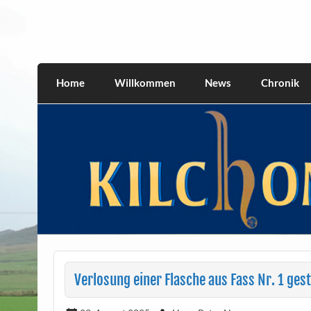
Skip
to
content
kilchomania.com
All about the Kilchoman distillery and its w
Home
Willkommen
News
Chronik
Verlosung einer Flasche aus Fass Nr. 1 gest