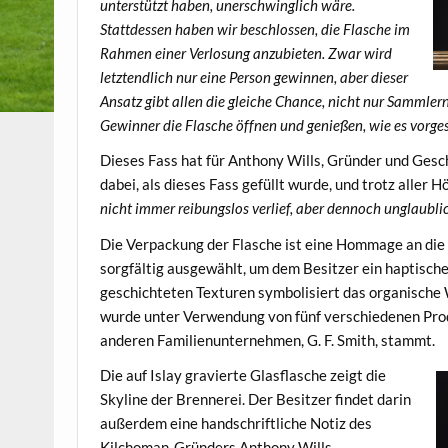
unterstützt haben, unerschwinglich wäre.
Stattdessen haben wir beschlossen, die Flasche im
Rahmen einer Verlosung anzubieten. Zwar wird
letztendlich nur eine Person gewinnen, aber dieser
Ansatz gibt allen die gleiche Chance, nicht nur Sammlern
Gewinner die Flasche öffnen und genießen, wie es vorges
Dieses Fass hat für Anthony Wills, Gründer und Gesc
dabei, als dieses Fass gefüllt wurde, und trotz aller 
nicht immer reibungslos verlief, aber dennoch unglaublic
Die Verpackung der Flasche ist eine Hommage an die
sorgfältig ausgewählt, um dem Besitzer ein haptische
geschichteten Texturen symbolisiert das organische 
wurde unter Verwendung von fünf verschiedenen Prod
anderen Familienunternehmen, G. F. Smith, stammt.
Die auf Islay gravierte Glasflasche zeigt die
Skyline der Brennerei. Der Besitzer findet darin
außerdem eine handschriftliche Notiz des
Kilchoman-Gründers Anthony Wills.