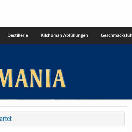
hiskies
Destillerie
Kilchoman Abfüllungen
Geschmacksfüh
artet