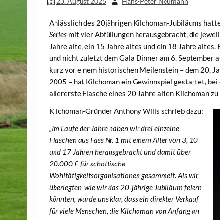
23. August 2025
Hans-Peter Neumann
Anlässlich des 20jährigen Kilchoman-Jubiläums hatte
Series
mit vier Abfüllungen herausgebracht, die jewei
Jahre alte, ein 15 Jahre altes und ein 18 Jahre altes.
und nicht zuletzt dem Gala Dinner am 6. September au
kurz vor einem historischen Meilenstein – dem 20. J
2005 – hat Kilchoman ein Gewinnspiel gestartet, be
allererste Flasche eines 20 Jahre alten Kilchoman zu
Kilchoman-Gründer Anthony Wills schrieb dazu:
„Im Laufe der Jahre haben wir drei einzelne
Flaschen aus Fass Nr. 1 mit einem Alter von 3, 10
und 17 Jahren herausgebracht und damit über
20.000 £ für schottische
Wohltätigkeitsorganisationen gesammelt. Als wir
überlegten, wie wir das 20-jährige Jubiläum feiern
könnten, wurde uns klar, dass ein direkter Verkauf
für viele Menschen, die Kilchoman von Anfang an