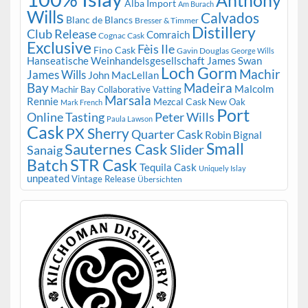
Anthony
Alba Import
Am Burach
Wills
Calvados
Blanc de Blancs
Bresser & Timmer
Distillery
Club Release
Comraich
Cognac Cask
Exclusive
Fèis Ile
Fino Cask
Gavin Douglas
George Wills
Hanseatische Weinhandelsgesellschaft
James Swan
Loch Gorm
Machir
James Wills
John MacLellan
Bay
Madeira
Malcolm
Machir Bay Collaborative Vatting
Marsala
Rennie
Mezcal Cask
New Oak
Mark French
Port
Peter Wills
Online Tasting
Paula Lawson
Cask
PX Sherry
Quarter Cask
Robin Bignal
Small
Sauternes Cask
Slider
Sanaig
STR Cask
Batch
Tequila Cask
Uniquely Islay
unpeated
Vintage Release
Übersichten