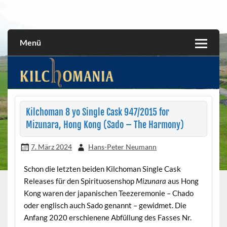
Skip
to
All about the Kilchoman distillery and its whiskies
kilchomania.com
content
Menü
Kilchoman 8 yo Single Cask 947/2015 for
Mizunara, Hong Kong (Sado – The Harmony)
7. März 2024
Hans-Peter Neumann
Schon die letzten beiden Kilchoman Single Cask
Releases für den Spirituosenshop
Mizunara
aus Hong
Kong waren der japanischen Teezeremonie – Chado
oder englisch auch Sado genannt – gewidmet. Die
Anfang 2020 erschienene Abfüllung des Fasses Nr.