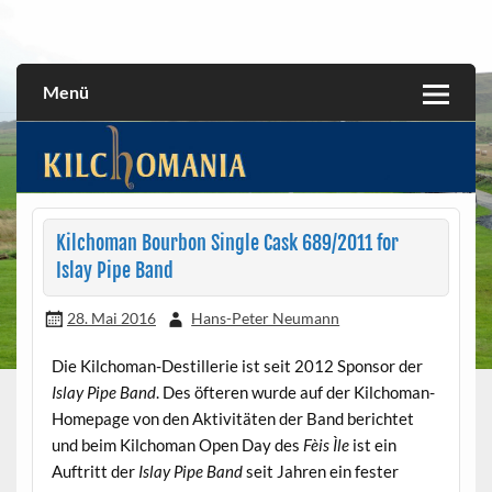
Skip
to
All about the Kilchoman distillery and its whiskies
kilchomania.com
content
Menü
Kilchoman Bourbon Single Cask 689/2011 for
Islay Pipe Band
28. Mai 2016
Hans-Peter Neumann
Die Kilchoman-Destillerie ist seit 2012 Sponsor der
Islay Pipe Band
. Des öfteren wurde auf der Kilchoman-
Homepage von den Aktivitäten der Band berichtet
und beim Kilchoman Open Day des
Fèis Ìle
ist ein
Auftritt der
Islay Pipe Band
seit Jahren ein fester