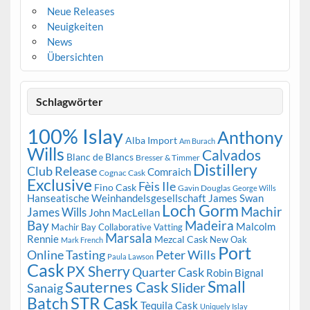
Neue Releases
Neuigkeiten
News
Übersichten
Schlagwörter
100% Islay
Anthony
Alba Import
Am Burach
Wills
Calvados
Blanc de Blancs
Bresser & Timmer
Distillery
Club Release
Comraich
Cognac Cask
Exclusive
Fèis Ile
Fino Cask
Gavin Douglas
George Wills
Hanseatische Weinhandelsgesellschaft
James Swan
Loch Gorm
Machir
James Wills
John MacLellan
Bay
Madeira
Malcolm
Machir Bay Collaborative Vatting
Marsala
Rennie
Mezcal Cask
New Oak
Mark French
Port
Peter Wills
Online Tasting
Paula Lawson
Cask
PX Sherry
Quarter Cask
Robin Bignal
Small
Sauternes Cask
Slider
Sanaig
STR Cask
Batch
Tequila Cask
Uniquely Islay