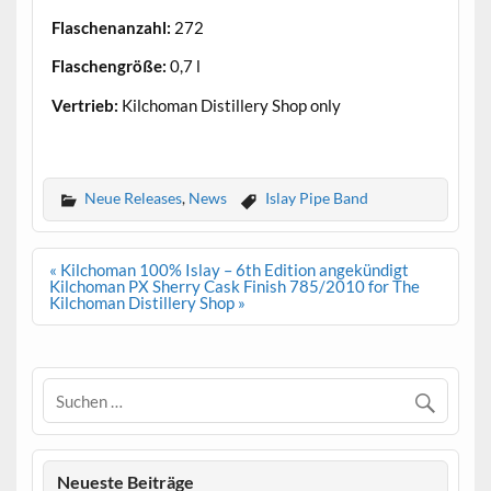
Flaschenanzahl:
272
Flaschengröße:
0,7 l
Vertrieb:
Kilchoman Distillery Shop only
.
Neue Releases
,
News
Islay Pipe Band
Beitrags-
« Kilchoman 100% Islay – 6th Edition angekündigt
Navigation
Kilchoman PX Sherry Cask Finish 785/2010 for The
Kilchoman Distillery Shop »
Neueste Beiträge