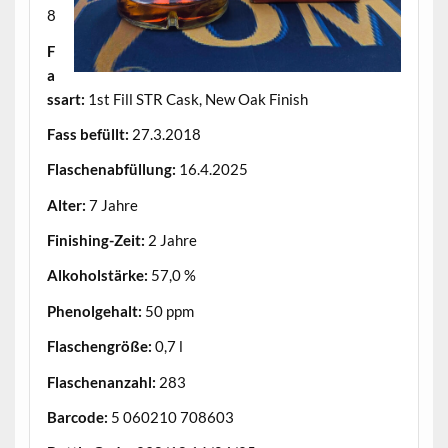
8
F
a
ssart:
1st Fill STR Cask, New Oak Finish
Fass befüllt:
27.3.2018
Flaschenabfüllung:
16.4.2025
Alter:
7 Jahre
Finishing-Zeit:
2 Jahre
Alkoholstärke:
57,0 %
Phenolgehalt:
50 ppm
Flaschengröße:
0,7 l
Flaschenanzahl:
283
Barcode:
5 060210 708603