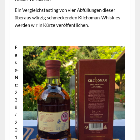
Ein Vergleichstasting von vier Abfüllungen dieser
überaus würzig schmeckenden Kilchoman-Whiskies
werden wir in Kürze veröffentlichen.
.
F
a
s
s-
N
r.:
2
3
8
/
2
0
1