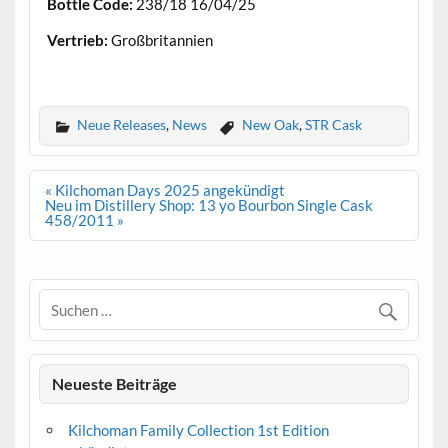
Bottle Code:
238/18 16/04/25
Vertrieb:
Großbritannien
.
Neue Releases
,
News
New Oak
,
STR Cask
Beitrags-
« Kilchoman Days 2025 angekündigt
Navigation
Neu im Distillery Shop: 13 yo Bourbon Single Cask
458/2011 »
Neueste Beiträge
Kilchoman Family Collection 1st Edition