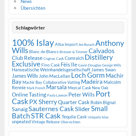
News
Übersichten
Schlagwörter
100% Islay
Anthony
Alba Import
Am Burach
Wills
Calvados
Blanc de Blancs
Bresser & Timmer
Distillery
Club Release
Comraich
Cognac Cask
Exclusive
Fèis Ile
Fino Cask
Gavin Douglas
George Wills
Hanseatische Weinhandelsgesellschaft
James Swan
Loch Gorm
Machir
James Wills
John MacLellan
Bay
Madeira
Malcolm
Machir Bay Collaborative Vatting
Marsala
Rennie
Mezcal Cask
New Oak
Mark French
Port
Peter Wills
Online Tasting
Paula Lawson
Cask
PX Sherry
Quarter Cask
Robin Bignal
Small
Sauternes Cask
Slider
Sanaig
STR Cask
Batch
Tequila Cask
Uniquely Islay
unpeated
Vintage Release
Übersichten