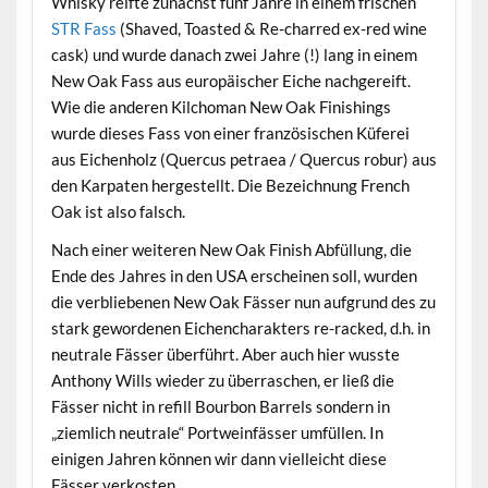
Whisky reifte zunächst fünf Jahre in einem frischen
STR Fass
(Shaved, Toasted & Re-charred ex-red wine
cask) und wurde danach zwei Jahre (!) lang in einem
New Oak Fass aus europäischer Eiche nachgereift.
Wie die anderen Kilchoman New Oak Finishings
wurde dieses Fass von einer französischen Küferei
aus Eichenholz (Quercus petraea / Quercus robur) aus
den Karpaten hergestellt. Die Bezeichnung French
Oak ist also falsch.
Nach einer weiteren New Oak Finish Abfüllung, die
Ende des Jahres in den USA erscheinen soll, wurden
die verbliebenen New Oak Fässer nun aufgrund des zu
stark gewordenen Eichencharakters re-racked, d.h. in
neutrale Fässer überführt. Aber auch hier wusste
Anthony Wills wieder zu überraschen, er ließ die
Fässer nicht in refill Bourbon Barrels sondern in
„ziemlich neutrale“ Portweinfässer umfüllen. In
einigen Jahren können wir dann vielleicht diese
Fässer verkosten.