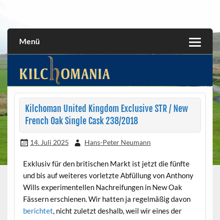
Skip
to
All about the Kilchoman distillery and its whiskies
kilchomania.com
content
Menü
Kilchoman United Kingdom Exclusive STR / New
French Oak Single Cask 238/2018
14. Juli 2025
Hans-Peter Neumann
Exklusiv für den britischen Markt ist jetzt die fünfte
und bis auf weiteres vorletzte Abfüllung von Anthony
Wills experimentellen Nachreifungen in New Oak
Fässern erschienen. Wir hatten ja regelmäßig davon
berichtet
, nicht zuletzt deshalb, weil wir eines der