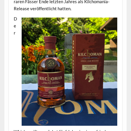
raren Fässer Ende letzten Jahres als Kilchomania-
Release veröffentlicht hatten.
D
e
r