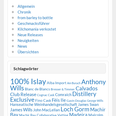
Allgemein
Chronik
from barley to bottle
Geschmacksführer
Kilchomania verkostet
Neue Releases
Neuigkeiten
News
Übersichten
Schlagwörter
100% Islay
Anthony
Alba Import
Am Burach
Wills
Calvados
Blanc de Blancs
Bresser & Timmer
Distillery
Club Release
Comraich
Cognac Cask
Exclusive
Fèis Ile
Fino Cask
Gavin Douglas
George Wills
Hanseatische Weinhandelsgesellschaft
James Swan
Loch Gorm
Machir
James Wills
John MacLellan
Bay
Madeira
Malcolm
Machir Bay Collaborative Vatting