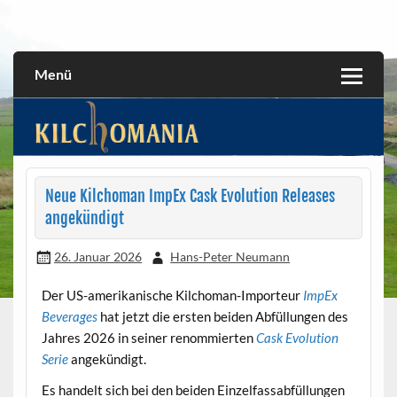
Skip
to
All about the Kilchoman distillery and its whiskies
kilchomania.com
content
Menü
Neue Kilchoman ImpEx Cask Evolution Releases
angekündigt
26. Januar 2026
Hans-Peter Neumann
Der US-amerikanische Kilchoman-Importeur
ImpEx
Beverages
hat jetzt die ersten beiden Abfüllungen des
Jahres 2026 in seiner renommierten
Cask Evolution
Serie
angekündigt.
Es handelt sich bei den beiden Einzelfassabfüllungen