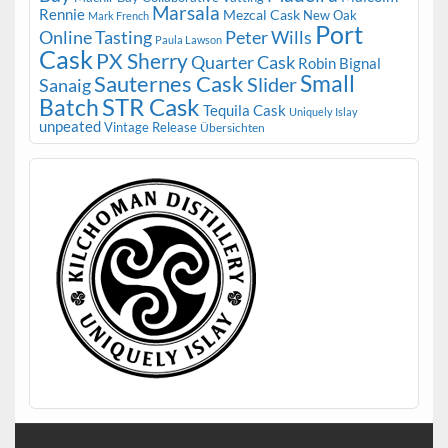
Marsala
Rennie
Mezcal Cask
New Oak
Mark French
Port
Peter Wills
Online Tasting
Paula Lawson
Cask
PX Sherry
Quarter Cask
Robin Bignal
Small
Sauternes Cask
Slider
Sanaig
STR Cask
Batch
Tequila Cask
Uniquely Islay
unpeated
Vintage Release
Übersichten