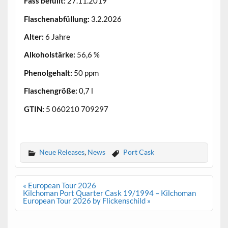
Fass befüllt:
27.11.2019
Flaschenabfüllung:
3.2.2026
Alter:
6 Jahre
Alkoholstärke:
56,6 %
Phenolgehalt:
50 ppm
Flaschengröße:
0,7 l
GTIN:
5 060210 709297
.
Neue Releases
,
News
Port Cask
Beitrags-
« European Tour 2026
Navigation
Kilchoman Port Quarter Cask 19/1994 – Kilchoman
European Tour 2026 by Flickenschild »