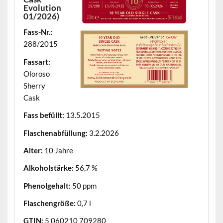
Evolution
01/2026)
Fass-Nr.:
288/2015
Fassart:
Oloroso
Sherry
Cask
Fass befüllt:
13.5.2015
Flaschenabfüllung:
3.2.2026
Alter:
10 Jahre
Alkoholstärke:
56,7 %
Phenolgehalt:
50 ppm
Flaschengröße:
0,7 l
GTIN:
5 060210 709280