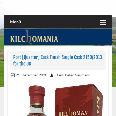
Skip
to
All about the Kilchoman distillery and its whiskies
kilchomania.com
content
Menü
Port [Quarter] Cask Finish Single Cask 2150/2013
for the UK
21. Dezember 2020
Hans-Peter Neumann