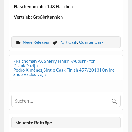
Flaschenanzahl:
143 Flaschen
Vertrieb:
Großbritannien
.
Neue Releases
Port Cask
,
Quarter Cask
Beitrags-
« Kilchoman PX Sherry Finish »Auburn« for
Navigation
DrankDozijn
Pedro Ximénez Single Cask Finish 457/2013 [Online
Shop Exclusive] »
Neueste Beiträge