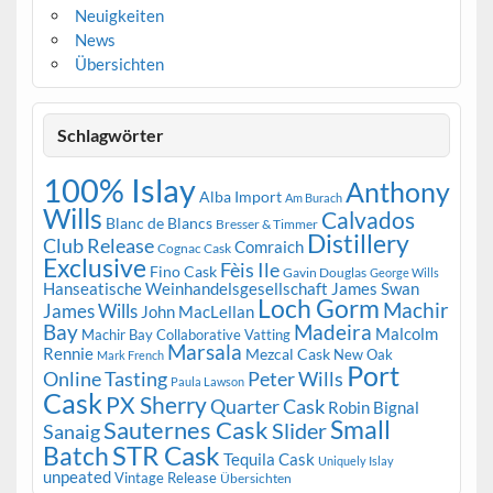
Neuigkeiten
News
Übersichten
Schlagwörter
100% Islay
Anthony
Alba Import
Am Burach
Wills
Calvados
Blanc de Blancs
Bresser & Timmer
Distillery
Club Release
Comraich
Cognac Cask
Exclusive
Fèis Ile
Fino Cask
Gavin Douglas
George Wills
Hanseatische Weinhandelsgesellschaft
James Swan
Loch Gorm
Machir
James Wills
John MacLellan
Bay
Madeira
Malcolm
Machir Bay Collaborative Vatting
Marsala
Rennie
Mezcal Cask
New Oak
Mark French
Port
Peter Wills
Online Tasting
Paula Lawson
Cask
PX Sherry
Quarter Cask
Robin Bignal
Small
Sauternes Cask
Slider
Sanaig
STR Cask
Batch
Tequila Cask
Uniquely Islay
unpeated
Vintage Release
Übersichten