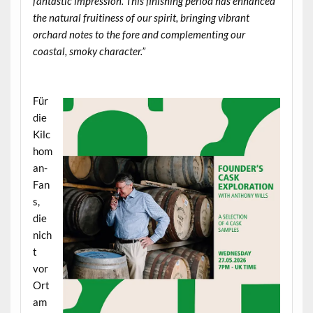
fantastic impression.
This finishing period has enhanced
the natural fruitiness of our spirit, bringing vibrant
orchard notes to the fore and complementing our
coastal, smoky character.”
.
Für
die
Kilc
hom
an-
Fan
s,
die
nich
t
vor
Ort
am