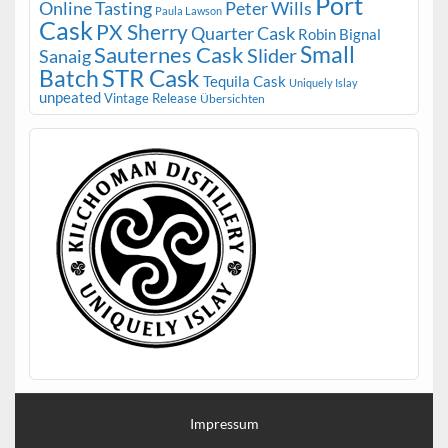
Port
Peter Wills
Online Tasting
Paula Lawson
Cask
PX Sherry
Quarter Cask
Robin Bignal
Small
Sauternes Cask
Slider
Sanaig
STR Cask
Batch
Tequila Cask
Uniquely Islay
unpeated
Vintage Release
Übersichten
Impressum