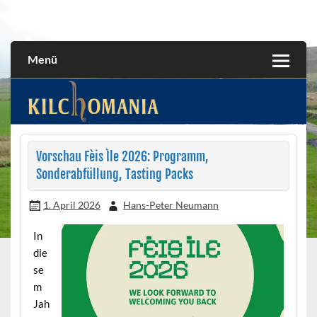
Skip
to
All about the Kilchoman distillery and its whiskies
kilchomania.com
content
Menü
Vorschau Fèis Ìle 2026: Programm,
Sonderabfüllung, Tasting Packs
1. April 2026
Hans-Peter Neumann
In
die
se
m
Jah