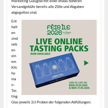
Marketing Glasgow mit einer etwas höheren
Versandgebühr bereits alle Zölle und Abgaben
abgegolten sind.
Ent
halt
en
sind
neb
en
ein
em
Kilc
ho
ma
n-
Tas
ting
Glas jeweils 2cl Proben der folgenden Abfüllungen: