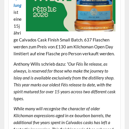
lung
ist
eine
15j
ähri
ge Calvados Cask Finish Small Batch. 637 Flaschen
werden zum Preis von £130 am Kilchoman Open Day
limitiert auf eine Flasche pro Person verkauft werden.
Anthony Wills schrieb dazu:
“Our Fèis Ìle release, as
always, is reserved for those who make the journey to
Islay and is available exclusively from the distillery shop.
This year marks our oldest Fèis release to date, with the
spirit matured for over 15 years across two different cask
types.
While many will recognise the character of older
Kilchoman expressions aged in ex-bourbon barrels, the
additional five years spent in Calvados casks has left a