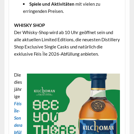
Spiele und Aktivitäten
mit vielen zu
erringenden Preisen.
WHISKY SHOP
Der Whisky-Shop wird ab 10 Uhr geöffnet sein und
alle aktuellen Limited Editions, die neuesten Distillery
Shop Exclusive Single Casks und natürlich die
exklusive Fèis Ìle 2026-Abfüllung anbieten.
.
Die
dies
jähr
ige
Fèis
Ìle-
Son
dera
bfül