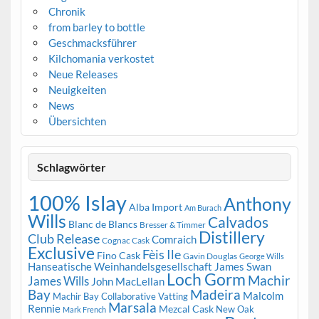
Chronik
from barley to bottle
Geschmacksführer
Kilchomania verkostet
Neue Releases
Neuigkeiten
News
Übersichten
Schlagwörter
100% Islay
Anthony
Alba Import
Am Burach
Wills
Calvados
Blanc de Blancs
Bresser & Timmer
Distillery
Club Release
Comraich
Cognac Cask
Exclusive
Fèis Ile
Fino Cask
Gavin Douglas
George Wills
Hanseatische Weinhandelsgesellschaft
James Swan
Loch Gorm
Machir
James Wills
John MacLellan
Bay
Madeira
Malcolm
Machir Bay Collaborative Vatting
Marsala
Rennie
Mezcal Cask
New Oak
Mark French