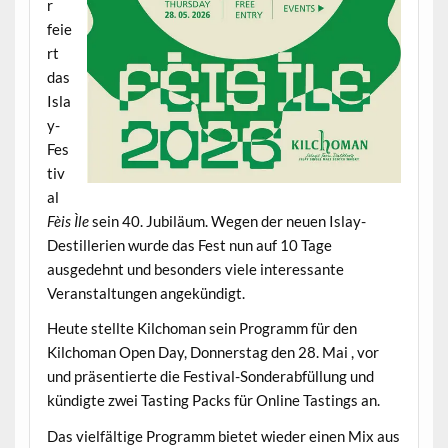
r
feie
rt
das
Isla
y-
Fes
tiv
al
Fèis Ìle
sein 40. Jubiläum. Wegen der neuen Islay-
Destillerien wurde das Fest nun auf 10 Tage
ausgedehnt und besonders viele interessante
Veranstaltungen angekündigt.
Heute stellte Kilchoman sein Programm für den
Kilchoman Open Day, Donnerstag den 28. Mai , vor
und präsentierte die Festival-Sonderabfüllung und
kündigte zwei Tasting Packs für Online Tastings an.
Das vielfältige Programm bietet wieder einen Mix aus