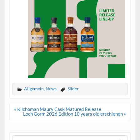
.
Allgemein
,
News
Slider
Beitrags-
« Kilchoman Maury Cask Matured Release
Navigation
Loch Gorm 2026 Edition 10 years old erschienen »