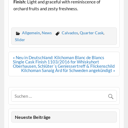
Finish:
Light and graceful with reminiscence of
orchard fruits and zesty freshness.
.
Allgemein
,
News
Calvados
,
Quarter Cask
,
Slider
Beitrags-
« Neu in Deutschland: Kilchoman Blanc de Blancs
Navigation
Single Cask Finish 1103/2016 for Whiskyhort
Oberhausen, Schlüter´s Geniessertreff & Flickenschild
Kilchoman Sanaig Àrd für Schweden angekündigt »
Neueste Beiträge