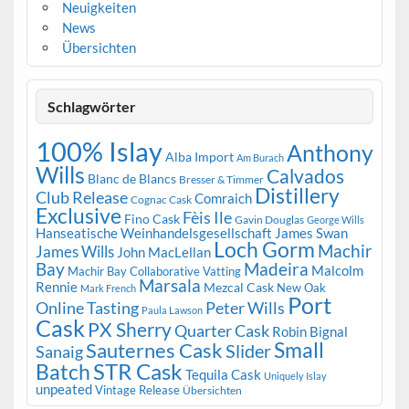
Neuigkeiten
News
Übersichten
Schlagwörter
100% Islay
Anthony
Alba Import
Am Burach
Wills
Calvados
Blanc de Blancs
Bresser & Timmer
Distillery
Club Release
Comraich
Cognac Cask
Exclusive
Fèis Ile
Fino Cask
Gavin Douglas
George Wills
Hanseatische Weinhandelsgesellschaft
James Swan
Loch Gorm
Machir
James Wills
John MacLellan
Bay
Madeira
Malcolm
Machir Bay Collaborative Vatting
Marsala
Rennie
Mezcal Cask
New Oak
Mark French
Port
Peter Wills
Online Tasting
Paula Lawson
Cask
PX Sherry
Quarter Cask
Robin Bignal
Small
Sauternes Cask
Slider
Sanaig
STR Cask
Batch
Tequila Cask
Uniquely Islay
unpeated
Vintage Release
Übersichten