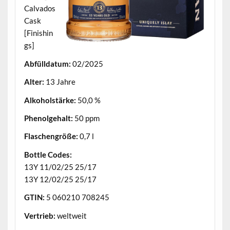
Calvados
Cask
[Finishin
gs]
Abfülldatum:
02/2025
Alter:
13 Jahre
Alkoholstärke:
50,0 %
Phenolgehalt:
50 ppm
Flaschengröße:
0,7 l
Bottle Codes:
13Y 11/02/25 25/17
13Y 12/02/25 25/17
GTIN:
5 060210 708245
Vertrieb:
weltweit