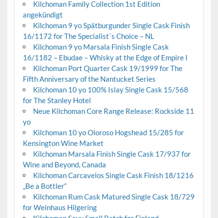
Kilchoman Family Collection 1st Edition
angekündigt
Kilchoman 9 yo Spätburgunder Single Cask Finish
16/1172 for The Specialist´s Choice – NL
Kilchoman 9 yo Marsala Finish Single Cask
16/1182 – Ebudae – Whisky at the Edge of Empire I
Kilchoman Port Quarter Cask 19/1999 for The
Fifth Anniversary of the Nantucket Series
Kilchoman 10 yo 100% Islay Single Cask 15/568
for The Stanley Hotel
Neue Kilchoman Core Range Release: Rockside 11
yo
Kilchoman 10 yo Oloroso Hogshead 15/285 for
Kensington Wine Market
Kilchoman Marsala Finish Single Cask 17/937 for
Wine and Beyond, Canada
Kilchoman Carcavelos Single Cask Finish 18/1216
„Be a Bottler“
Kilchoman Rum Cask Matured Single Cask 18/729
for Weinhaus Hilgering
Kilchoman Savu Small Batch for Finland