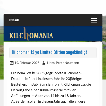
Skip
to
All about the Kilchoman distillery and its whiskies
kilchomania.com
content
Menü
Kilchoman 13 yo Limited Edition angekündigt
19. Februar 2025
Hans-Peter Neumann
Die beim
Fèis Ìle
2005
gegründete Kilchoman-
Destillerie feiert in diesem Jahr ihr 20jähriges
Bestehen. Im Jubiläumsjahr plant Kilchoman u.a. die
Herausgabe einer Jubiläumsserie mit vier
Abfüllungen im Alter von 14 bis zu 18 Jahren.
Außerdem sollen in diesem Jahr auch die anderen