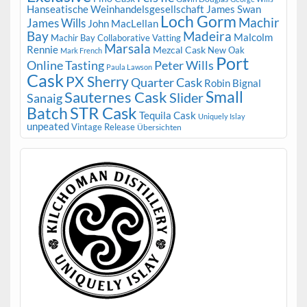
Hanseatische Weinhandelsgesellschaft
James Swan
Loch Gorm
Machir
James Wills
John MacLellan
Bay
Madeira
Malcolm
Machir Bay Collaborative Vatting
Marsala
Rennie
Mezcal Cask
New Oak
Mark French
Port
Peter Wills
Online Tasting
Paula Lawson
Cask
PX Sherry
Quarter Cask
Robin Bignal
Small
Sauternes Cask
Slider
Sanaig
STR Cask
Batch
Tequila Cask
Uniquely Islay
unpeated
Vintage Release
Übersichten