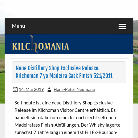
Skip
to
All about the Kilchoman distillery and its whiskies
kilchomania.com
content
Menü
Neue Distillery Shop Exclusive Release:
Kilchoman 7 yo Madeira Cask Finish 521/2011
14. Mai 2019
Hans-Peter Neumann
Seit heute ist eine neue Distillery Shop Exclusive
Release im Kilchoman Visitor Centre erhältlich. Es
handelt sich dabei um eine der noch recht seltenen
Madeirafass Finish-Abfüllungen. Der Whisky lagerte
zunächst 7 Jahre lang in einem 1st Fill Ex-Bourbon-