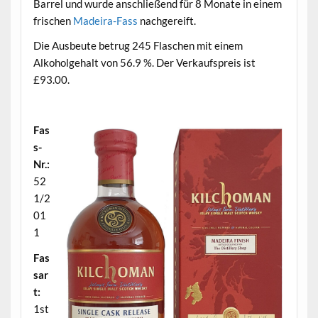
Barrel und wurde anschließend für 8 Monate in einem
frischen
Madeira-Fass
nachgereift.
Die Ausbeute betrug 245 Flaschen mit einem
Alkoholgehalt von 56.9 %. Der Verkaufspreis ist
£93.00.
.
Fas
s-
Nr.:
52
1/2
01
1
Fas
sar
t:
1st