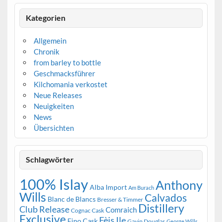
Kategorien
Allgemein
Chronik
from barley to bottle
Geschmacksführer
Kilchomania verkostet
Neue Releases
Neuigkeiten
News
Übersichten
Schlagwörter
100% Islay
Anthony
Alba Import
Am Burach
Wills
Calvados
Blanc de Blancs
Bresser & Timmer
Distillery
Club Release
Comraich
Cognac Cask
Exclusive
Fèis Ile
Fino Cask
Gavin Douglas
George Wills