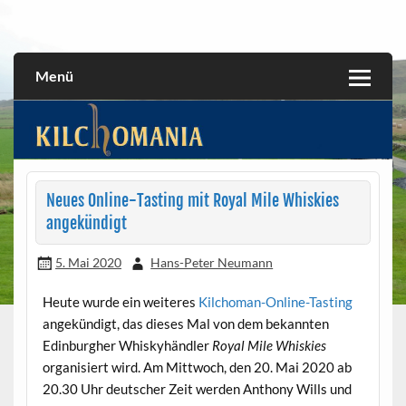
Skip
to
All about the Kilchoman distillery and its whiskies
kilchomania.com
content
Menü
Neues Online-Tasting mit Royal Mile Whiskies
angekündigt
5. Mai 2020
Hans-Peter Neumann
Heute wurde ein weiteres
Kilchoman-Online-Tasting
angekündigt, das dieses Mal von dem bekannten
Edinburgher Whiskyhändler
Royal Mile Whiskies
organisiert wird. Am Mittwoch, den 20. Mai 2020 ab
20.30 Uhr deutscher Zeit werden Anthony Wills und