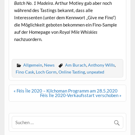
Batch No. 1 Madeira
. Arthur Motley gab aber noch
während des Tastings bekannt, dass alle
Interessenten (unter dem Kennwort „Give me Fino“)
die Möglichkeit geboten bekommen ein Fino-Sample
auf der Homepage von
Royal Mile Whiskies
nachzuordern.
.
Allgemein
,
News
Am Burach
,
Anthony Wills
,
Fino Cask
,
Loch Gorm
,
Online Tasting
,
unpeated
Beitrags-
« Fèis Ìle 2020 – Kilchoman Programm am 28.5.2020
Navigation
Fèis Ìle 2020-Verkaufsstart verschoben »