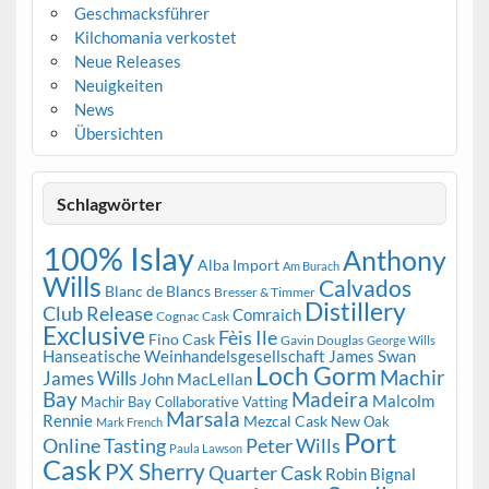
Geschmacksführer
Kilchomania verkostet
Neue Releases
Neuigkeiten
News
Übersichten
Schlagwörter
100% Islay
Anthony
Alba Import
Am Burach
Wills
Calvados
Blanc de Blancs
Bresser & Timmer
Distillery
Club Release
Comraich
Cognac Cask
Exclusive
Fèis Ile
Fino Cask
Gavin Douglas
George Wills
Hanseatische Weinhandelsgesellschaft
James Swan
Loch Gorm
Machir
James Wills
John MacLellan
Bay
Madeira
Malcolm
Machir Bay Collaborative Vatting
Marsala
Rennie
Mezcal Cask
New Oak
Mark French
Port
Peter Wills
Online Tasting
Paula Lawson
Cask
PX Sherry
Quarter Cask
Robin Bignal