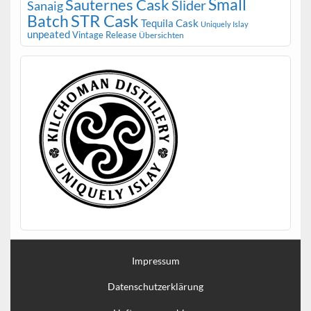
Small
Sauternes Cask
Slider
Sanaig
STR Cask
Batch
Tequila Cask
Uniquely Islay
unpeated
Vintage Release
Übersichten
Impressum
Datenschutzerklärung